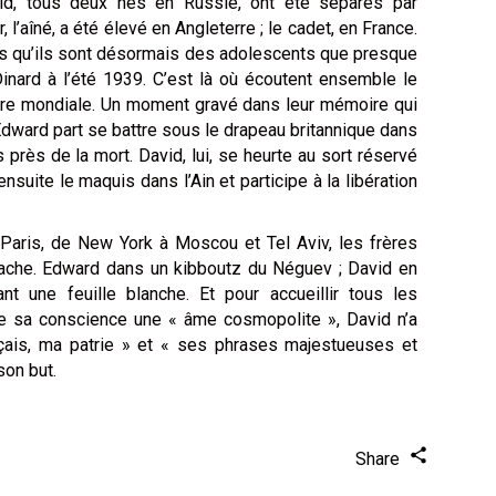
id, tous deux nés en Russie, ont été séparés par
r, l’aîné, a été élevé en Angleterre ; le cadet, en France.
ués qu’ils sont désormais des adolescents que presque
Dinard à l’été 1939. C’est là où écoutent ensemble le
re mondiale. Un moment gravé dans leur mémoire qui
dward part se battre sous le drapeau britannique dans
 près de la mort. David, lui, se heurte au sort réservé
nsuite le maquis dans l’Ain et participe à la libération
aris, de New York à Moscou et Tel Aviv, les frères
attache. Edward dans un kibboutz du Néguev ; David en
t une feuille blanche. Et pour accueillir tous les
e sa conscience une « âme cosmopolite », David n’a
ançais, ma patrie » et « ses phrases majestueuses et
son but.
Share