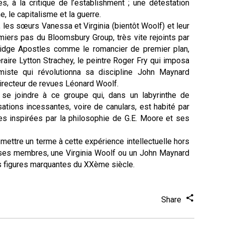
s, à la critique de l’establishment ; une détestation
e, le capitalisme et la guerre.
, les sœurs Vanessa et Virginia (bientôt Woolf) et leur
miers pas du Bloomsbury Group, très vite rejoints par
ge Apostles comme le romancier de premier plan,
ittéraire Lytton Strachey, le peintre Roger Fry qui imposa
iste qui révolutionna sa discipline John Maynard
directeur de revues Léonard Woolf.
t se joindre à ce groupe qui, dans un labyrinthe de
ations incessantes, voire de canulars, est habité par
ues inspirées par la philosophie de G.E. Moore et ses
 mettre un terme à cette expérience intellectuelle hors
es membres, une Virginia Woolf ou un John Maynard
s figures marquantes du XXème siècle.
Share